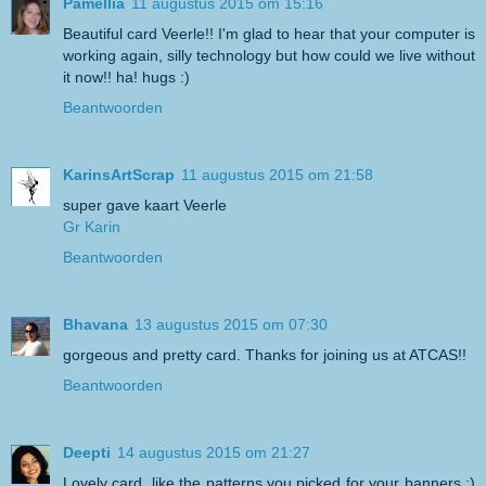
Pamellia
11 augustus 2015 om 15:16
Beautiful card Veerle!! I'm glad to hear that your computer is
working again, silly technology but how could we live without
it now!! ha! hugs :)
Beantwoorden
KarinsArtScrap
11 augustus 2015 om 21:58
super gave kaart Veerle
Gr Karin
Beantwoorden
Bhavana
13 augustus 2015 om 07:30
gorgeous and pretty card. Thanks for joining us at ATCAS!!
Beantwoorden
Deepti
14 augustus 2015 om 21:27
Lovely card, like the patterns you picked for your banners :)