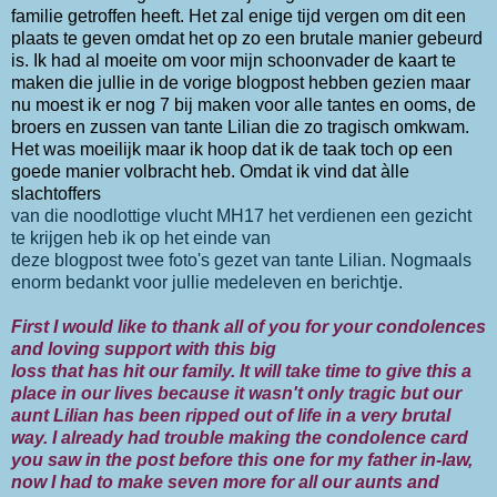
familie getroffen heeft. Het zal enige tijd vergen om dit een
plaats te geven omdat het op zo een brutale manier gebeurd
is. Ik had al moeite om voor mijn schoonvader de kaart te
maken die jullie in de vorige blogpost hebben gezien maar
nu moest ik er nog 7 bij maken voor alle tantes en ooms, de
broers en zussen van tante Lilian die zo tragisch omkwam.
Het was moeilijk maar ik hoop dat ik de taak toch op een
goede manier volbracht heb. Omdat ik vind dat àlle
slachtoffers
van die noodlottige vlucht MH17 het verdienen een gezicht
te krijgen heb ik op het einde van
deze blogpost twee foto's gezet van tante Lilian. Nogmaals
enorm bedankt voor jullie medeleven en berichtje.
First I would like to thank all of you for your condolences
and loving support with this big
loss that has hit our family. It will take time to give this a
place in our lives because it wasn't only tragic but our
aunt Lilian has been ripped out of life in a very brutal
way. I already had trouble making the condolence card
you saw in the post before this one for my father in-law,
now I had to make seven more for all our aunts and