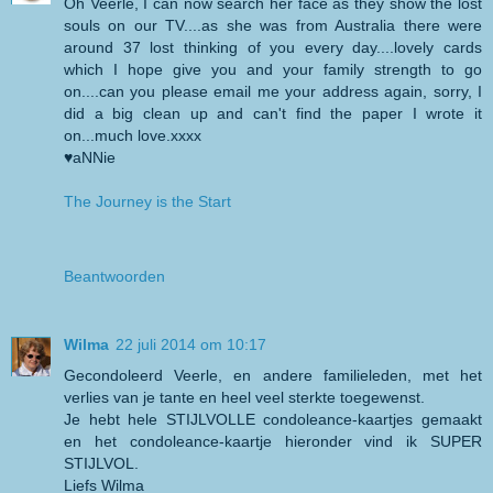
Oh Veerle, I can now search her face as they show the lost
souls on our TV....as she was from Australia there were
around 37 lost thinking of you every day....lovely cards
which I hope give you and your family strength to go
on....can you please email me your address again, sorry, I
did a big clean up and can't find the paper I wrote it
on...much love.xxxx
♥aNNie
The Journey is the Start
Beantwoorden
Wilma
22 juli 2014 om 10:17
Gecondoleerd Veerle, en andere familieleden, met het
verlies van je tante en heel veel sterkte toegewenst.
Je hebt hele STIJLVOLLE condoleance-kaartjes gemaakt
en het condoleance-kaartje hieronder vind ik SUPER
STIJLVOL.
Liefs Wilma