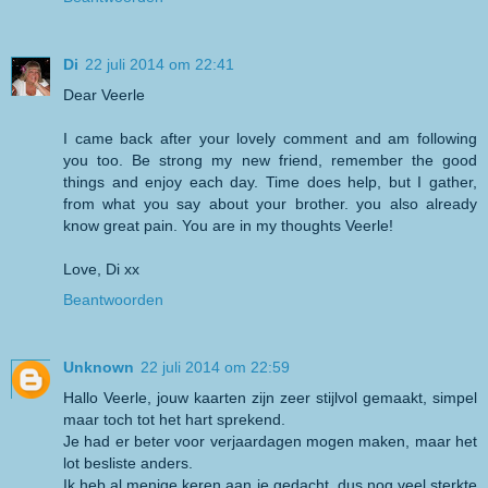
Di
22 juli 2014 om 22:41
Dear Veerle
I came back after your lovely comment and am following
you too. Be strong my new friend, remember the good
things and enjoy each day. Time does help, but I gather,
from what you say about your brother. you also already
know great pain. You are in my thoughts Veerle!
Love, Di xx
Beantwoorden
Unknown
22 juli 2014 om 22:59
Hallo Veerle, jouw kaarten zijn zeer stijlvol gemaakt, simpel
maar toch tot het hart sprekend.
Je had er beter voor verjaardagen mogen maken, maar het
lot besliste anders.
Ik heb al menige keren aan je gedacht, dus nog veel sterkte