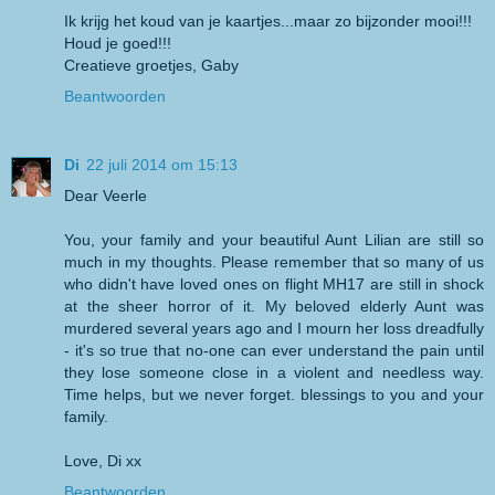
Ik krijg het koud van je kaartjes...maar zo bijzonder mooi!!!
Houd je goed!!!
Creatieve groetjes, Gaby
Beantwoorden
Di
22 juli 2014 om 15:13
Dear Veerle
You, your family and your beautiful Aunt Lilian are still so
much in my thoughts. Please remember that so many of us
who didn't have loved ones on flight MH17 are still in shock
at the sheer horror of it. My beloved elderly Aunt was
murdered several years ago and I mourn her loss dreadfully
- it's so true that no-one can ever understand the pain until
they lose someone close in a violent and needless way.
Time helps, but we never forget. blessings to you and your
family.
Love, Di xx
Beantwoorden