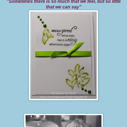
"Sometimes there is so much that we feel, but so little
that we can say"